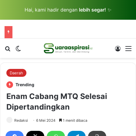
Hai, kami hadir dengan
lebih segar!
✨
Cari berita...
Switch skin
Log In
M
Daerah
Trending
Enam Cabang MTQ Selesai
Dipertandingkan
Redaksi
6 Mei 2024
1 menit dibaca