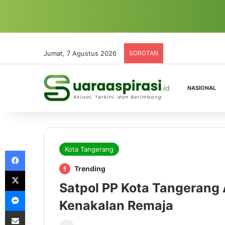
Jumat, 7 Agustus 2026
SOROTAN
NASIONAL
Kota Tangerang
Facebook
Trending
X
Satpol PP Kota Tangerang 
Messenger
Kenakalan Remaja
Share via Email