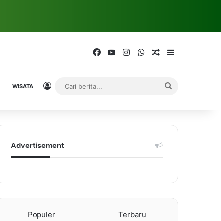
Facebook
YouTube
Instagram
WhatsApp
Random Article
Sidebar
Log In
Cari
WISATA
berita...
Advertisement
Populer
Terbaru