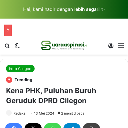
Hai, kami hadir dengan
lebih segar!
✨
Cari berita...
Switch skin
Log In
M
Kota Cilegon
Trending
Kena PHK, Puluhan Buruh
Geruduk DPRD Cilegon
Redaksi
13 Mei 2024
2 menit dibaca