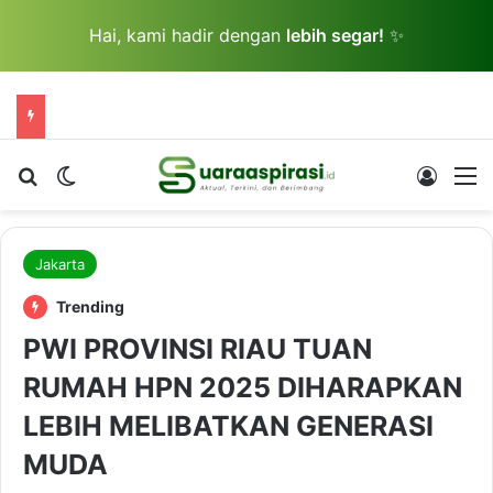
Hai, kami hadir dengan
lebih segar!
✨
Cari berita...
Switch skin
Log In
M
Jakarta
Trending
PWI PROVINSI RIAU TUAN
RUMAH HPN 2025 DIHARAPKAN
LEBIH MELIBATKAN GENERASI
MUDA