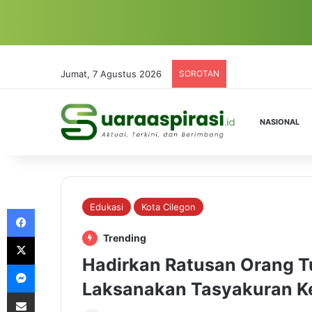
Jumat, 7 Agustus 2026
SOROTAN
NASIONAL
Edukasi
Kota Cilegon
Facebook
X
Trending
Hadirkan Ratusan Orang T
Messenger
Laksanakan Tasyakuran K
Share via Email