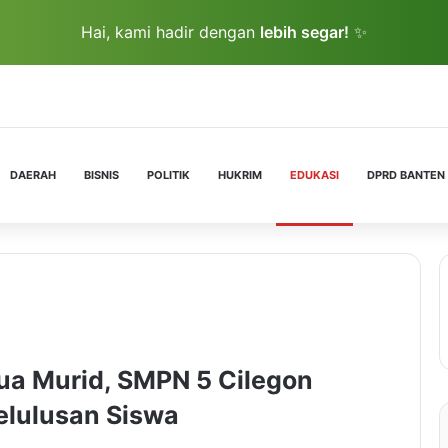
Hai, kami hadir dengan
lebih segar!
✨
DAERAH
BISNIS
POLITIK
HUKRIM
EDUKASI
DPRD BANTEN
ua Murid, SMPN 5 Cilegon
elulusan Siswa