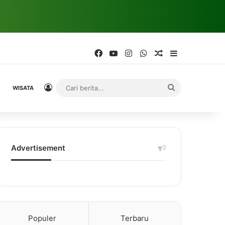
Facebook
YouTube
Instagram
WhatsApp
Random Article
Sidebar
Log In
Cari
WISATA
berita...
Advertisement
Populer
Terbaru