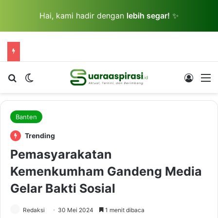
Hai, kami hadir dengan
lebih segar!
✨
Cari berita...
Switch skin
Log In
M
Banten
Trending
Pemasyarakatan
Kemenkumham Gandeng Media
Gelar Bakti Sosial
Redaksi
30 Mei 2024
1 menit dibaca