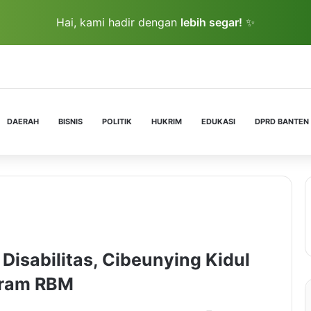
Hai, kami hadir dengan
lebih segar!
✨
DAERAH
BISNIS
POLITIK
HUKRIM
EDUKASI
DPRD BANTEN
Disabilitas, Cibeunying Kidul
gram RBM