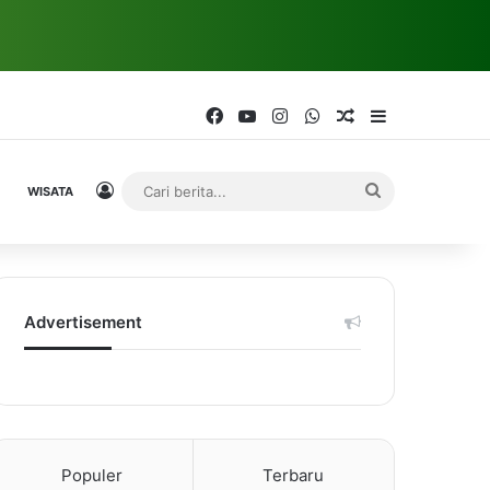
Facebook
YouTube
Instagram
WhatsApp
Random Article
Sidebar
Log In
Cari
WISATA
berita...
Advertisement
Populer
Terbaru