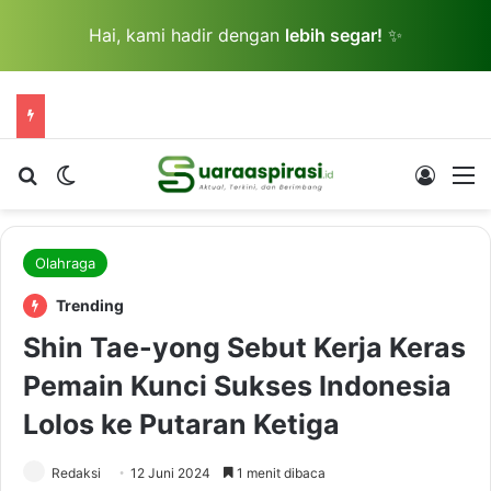
Hai, kami hadir dengan
lebih segar!
✨
Cari berita...
Switch skin
Log In
M
Olahraga
Trending
Shin Tae-yong Sebut Kerja Keras
Pemain Kunci Sukses Indonesia
Lolos ke Putaran Ketiga
Redaksi
12 Juni 2024
1 menit dibaca