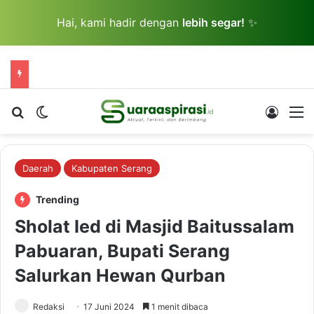
Hai, kami hadir dengan
lebih segar!
✨
Cari berita...
Switch skin
Log In
M
Daerah
Kabupaten Serang
Trending
Sholat Ied di Masjid Baitussalam
Pabuaran, Bupati Serang
Salurkan Hewan Qurban
Redaksi
17 Juni 2024
1 menit dibaca