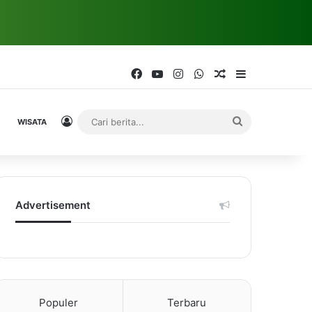
Facebook
YouTube
Instagram
WhatsApp
Random Article
Sidebar
Log In
Cari
WISATA
berita...
Advertisement
Populer
Terbaru