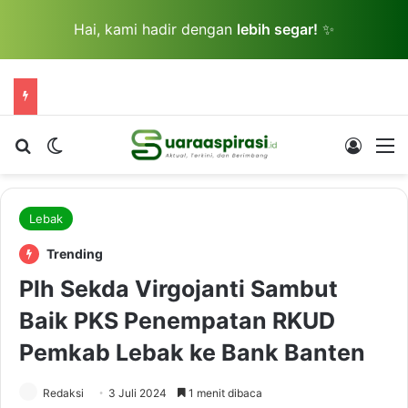
Hai, kami hadir dengan
lebih segar!
✨
Cari berita...
Switch skin
Log In
M
Lebak
Trending
Plh Sekda Virgojanti Sambut
Baik PKS Penempatan RKUD
Pemkab Lebak ke Bank Banten
Redaksi
3 Juli 2024
1 menit dibaca