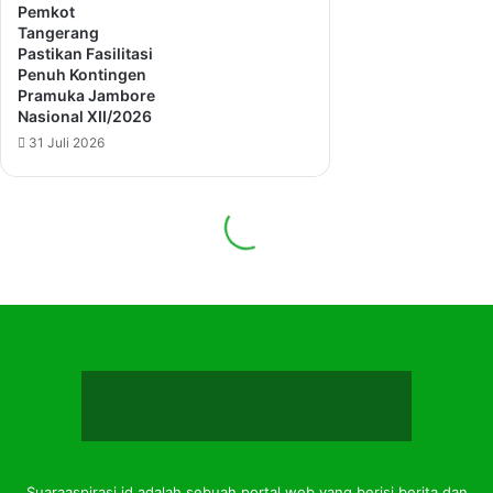
Suaraaspirasi.id adalah sebuah portal web yang berisi berita dan