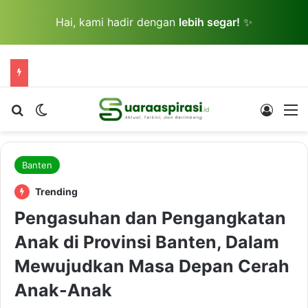
Hai, kami hadir dengan
lebih segar!
✨
Cari berita...
Switch skin
Log In
M
Banten
Trending
Pengasuhan dan Pengangkatan
Anak di Provinsi Banten, Dalam
Mewujudkan Masa Depan Cerah
Anak-Anak