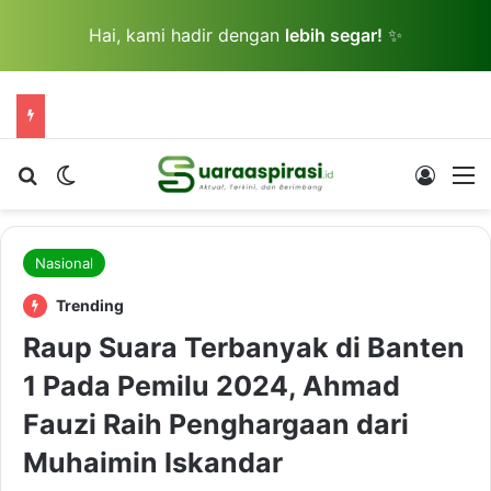
Hai, kami hadir dengan
lebih segar!
✨
Cari berita...
Switch skin
Log In
M
Nasional
Trending
Raup Suara Terbanyak di Banten
1 Pada Pemilu 2024, Ahmad
Fauzi Raih Penghargaan dari
Muhaimin Iskandar