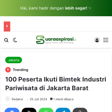
Hai, kami hadir dengan
lebih segar!
✨
Cari berita...
Switch skin
Log In
M
Jakarta
Trending
100 Peserta Ikuti Bimtek Industri
Pariwisata di Jakarta Barat
Redaksi
25 Juli 2024
1 menit dibaca