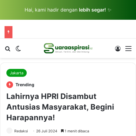
Hai, kami hadir dengan
lebih segar!
✨
Cari berita...
Switch skin
Log In
M
Jakarta
Trending
Lahirnya HPRI Disambut
Antusias Masyarakat, Begini
Harapannya!
Redaksi
26 Juli 2024
1 menit dibaca