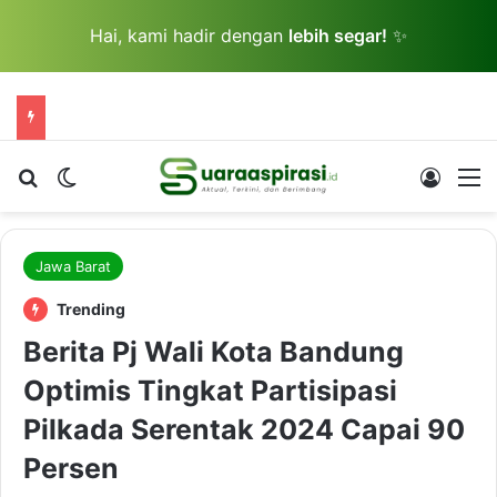
Hai, kami hadir dengan
lebih segar!
✨
Cari berita...
Switch skin
Log In
M
Jawa Barat
Trending
Berita Pj Wali Kota Bandung
Optimis Tingkat Partisipasi
Pilkada Serentak 2024 Capai 90
Persen