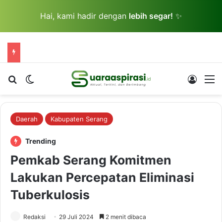
Hai, kami hadir dengan
lebih segar!
✨
Cari berita...
Switch skin
Log In
M
Daerah
Kabupaten Serang
Trending
Pemkab Serang Komitmen
Lakukan Percepatan Eliminasi
Tuberkulosis
Redaksi
29 Juli 2024
2 menit dibaca