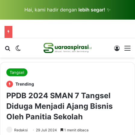
Hai, kami hadir dengan
lebih segar!
✨
Cari berita...
Switch skin
Log In
M
Tangsel
Trending
PPDB 2024 SMAN 7 Tangsel
Diduga Menjadi Ajang Bisnis
Oleh Panitia Sekolah
Redaksi
29 Juli 2024
1 menit dibaca