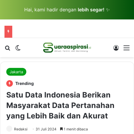
Hai, kami hadir dengan
lebih segar!
✨
Cari berita...
Switch skin
Log In
M
Jakarta
Trending
Satu Data Indonesia Berikan
Masyarakat Data Pertanahan
yang Lebih Baik dan Akurat
Redaksi
31 Juli 2024
1 menit dibaca