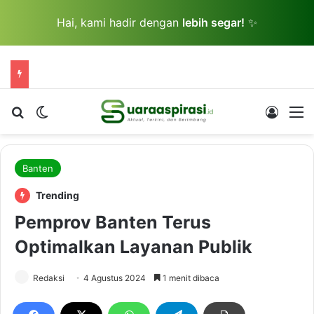
Hai, kami hadir dengan
lebih segar!
✨
Cari berita...
Switch skin
Log In
M
Banten
Trending
Pemprov Banten Terus
Optimalkan Layanan Publik
Redaksi
4 Agustus 2024
1 menit dibaca