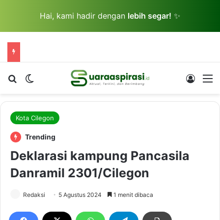
Hai, kami hadir dengan
lebih segar!
✨
Cari berita...
Switch skin
Log In
M
Kota Cilegon
Trending
Deklarasi kampung Pancasila
Danramil 2301/Cilegon
Redaksi
5 Agustus 2024
1 menit dibaca