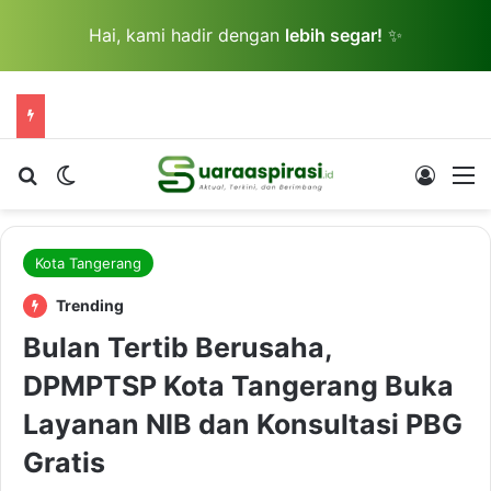
Hai, kami hadir dengan
lebih segar!
✨
Cari berita...
Switch skin
Log In
M
Kota Tangerang
Trending
Bulan Tertib Berusaha,
DPMPTSP Kota Tangerang Buka
Layanan NIB dan Konsultasi PBG
Gratis