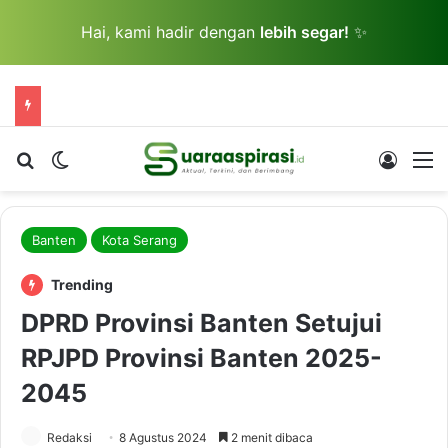
Hai, kami hadir dengan
lebih segar!
✨
Cari berita...
Switch skin
Log In
M
Banten
Kota Serang
Trending
DPRD Provinsi Banten Setujui
RPJPD Provinsi Banten 2025-
2045
Redaksi
8 Agustus 2024
2 menit dibaca