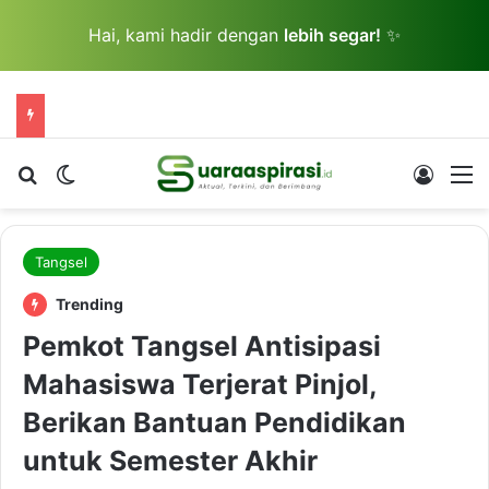
Hai, kami hadir dengan
lebih segar!
✨
Cari berita...
Switch skin
Log In
M
Tangsel
Trending
Pemkot Tangsel Antisipasi
Mahasiswa Terjerat Pinjol,
Berikan Bantuan Pendidikan
untuk Semester Akhir