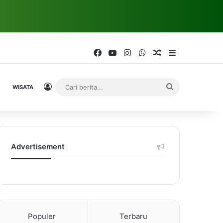
Facebook
YouTube
Instagram
WhatsApp
Random Article
Sidebar
Log In
Cari
WISATA
berita...
Advertisement
Populer
Terbaru