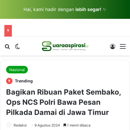
Hai, kami hadir dengan
lebih segar!
✨
Cari berita...
Switch skin
Log In
M
Nasional
Trending
Bagikan Ribuan Paket Sembako,
Ops NCS Polri Bawa Pesan
Pilkada Damai di Jawa Timur
Redaksi
9 Agustus 2024
1 menit dibaca