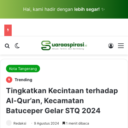
Hai, kami hadir dengan
lebih segar!
✨
Cari berita...
Switch skin
Log In
M
Kota Tangerang
Trending
Tingkatkan Kecintaan terhadap
Al-Qur’an, Kecamatan
Batuceper Gelar STQ 2024
Redaksi
9 Agustus 2024
1 menit dibaca