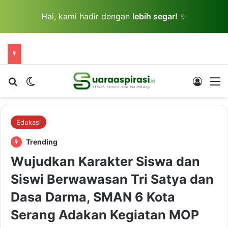
Hai, kami hadir dengan
lebih segar!
✨
Cari berita...
Switch skin
Log In
M
Edukasi
Trending
Wujudkan Karakter Siswa dan
Siswi Berwawasan Tri Satya dan
Dasa Darma, SMAN 6 Kota
Serang Adakan Kegiatan MOP