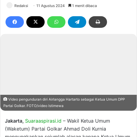
Redaksi
11 Agustus 2024
1 menit dibaca
Video pengunduran diri Airlangga Hartarto sebagai Ketua Umum DPP
Partai Golkar. FOTO/video Istimewa
Jakarta,
Suaraaspirasi.id
– Wakil Ketua Umum
(Waketum) Partai Golkar Ahmad Doli Kurnia
mengungkapkan sejumlah alasan kenapa Ketua Umum