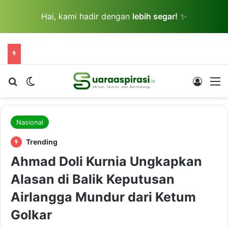
Hai, kami hadir dengan
lebih segar!
✨
Cari berita...
Switch skin
Log In
M
Nasional
Trending
Ahmad Doli Kurnia Ungkapkan
Alasan di Balik Keputusan
Airlangga Mundur dari Ketum
Golkar