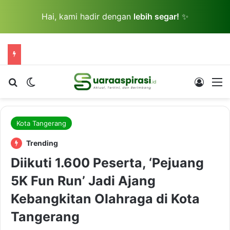
Hai, kami hadir dengan
lebih segar!
✨
Cari berita...
Switch skin
Log In
M
Kota Tangerang
Trending
Diikuti 1.600 Peserta, ‘Pejuang
5K Fun Run’ Jadi Ajang
Kebangkitan Olahraga di Kota
Tangerang