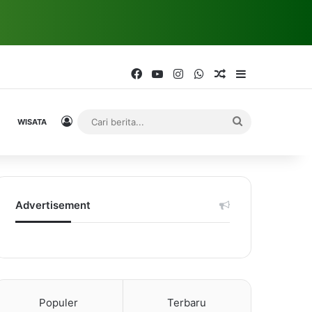
Facebook
YouTube
Instagram
WhatsApp
Random Article
Sidebar
Log In
Cari
WISATA
berita...
Advertisement
Populer
Terbaru