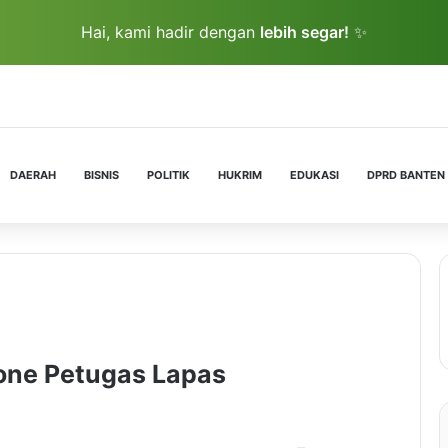
Hai, kami hadir dengan
lebih segar!
✨
DAERAH
BISNIS
POLITIK
HUKRIM
EDUKASI
DPRD BANTEN
one Petugas Lapas