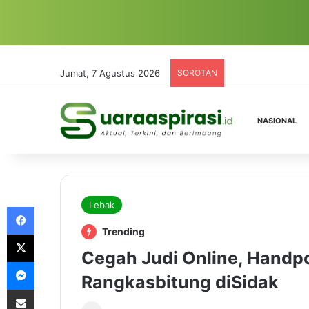
Jumat, 7 Agustus 2026
SOROTAN
NASIONAL
Lebak
Facebook
Trending
X
Cegah Judi Online, Handp
Messenger
Rangkasbitung diSidak
Share via Email