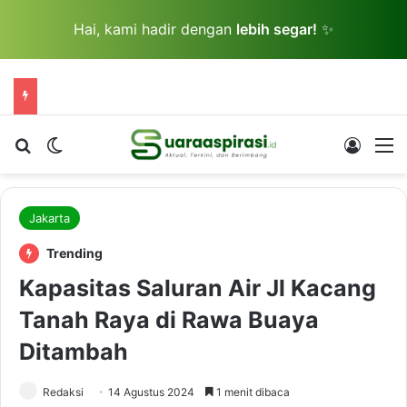
Hai, kami hadir dengan
lebih segar!
✨
Cari berita...
Switch skin
Log In
M
Jakarta
Trending
Kapasitas Saluran Air Jl Kacang
Tanah Raya di Rawa Buaya
Ditambah
Redaksi
14 Agustus 2024
1 menit dibaca