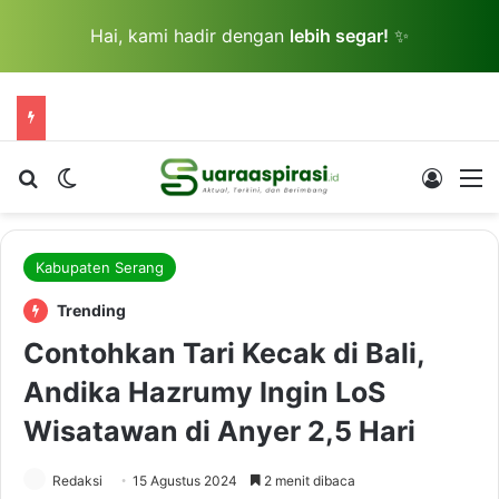
Hai, kami hadir dengan
lebih segar!
✨
Cari berita...
Switch skin
Log In
M
Kabupaten Serang
Trending
Contohkan Tari Kecak di Bali,
Andika Hazrumy Ingin LoS
Wisatawan di Anyer 2,5 Hari
Redaksi
15 Agustus 2024
2 menit dibaca