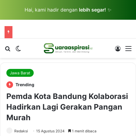
Hai, kami hadir dengan
lebih segar!
✨
Cari berita...
Switch skin
Log In
M
Jawa Barat
Trending
Pemda Kota Bandung Kolaborasi
Hadirkan Lagi Gerakan Pangan
Murah
Redaksi
15 Agustus 2024
1 menit dibaca