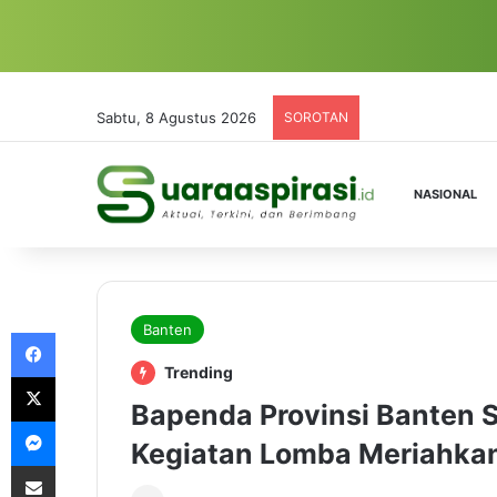
Sabtu, 8 Agustus 2026
SOROTAN
NASIONAL
Banten
Facebook
Trending
X
Bapenda Provinsi Banten 
Messenger
Kegiatan Lomba Meriahkan
Share via Email