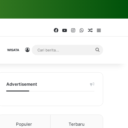
Facebook
YouTube
Instagram
WhatsApp
Random Article
Sidebar
Log In
Cari
WISATA
berita...
Advertisement
Populer
Terbaru