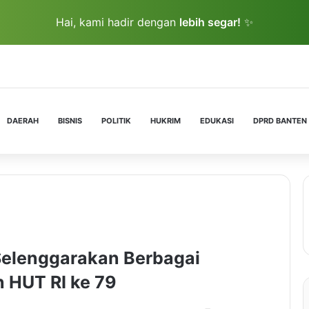
Hai, kami hadir dengan
lebih segar!
✨
DAERAH
BISNIS
POLITIK
HUKRIM
EDUKASI
DPRD BANTEN
Selenggarakan Berbagai
 HUT RI ke 79