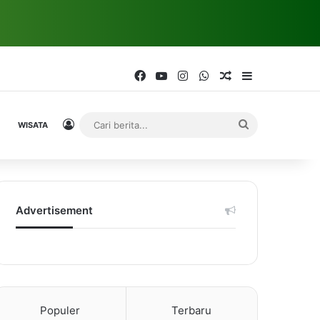
Facebook
YouTube
Instagram
WhatsApp
Random Article
Sidebar
Log In
Cari
WISATA
berita...
Advertisement
Populer
Terbaru