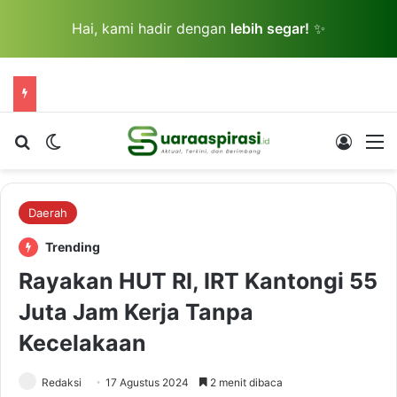
Hai, kami hadir dengan
lebih segar!
✨
Cari berita...
Switch skin
Log In
M
Daerah
Trending
Rayakan HUT RI, IRT Kantongi 55
Juta Jam Kerja Tanpa
Kecelakaan
Redaksi
17 Agustus 2024
2 menit dibaca