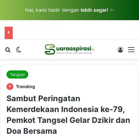
Hai, kami hadir dengan
lebih segar!
✨
Cari berita...
Switch skin
Log In
M
Tangsel
Trending
Sambut Peringatan
Kemerdekaan Indonesia ke-79,
Pemkot Tangsel Gelar Dzikir dan
Doa Bersama