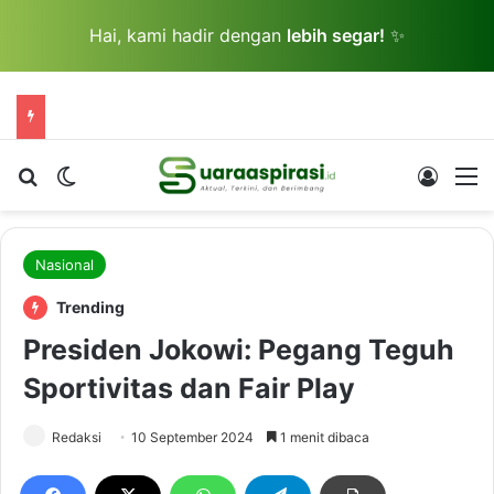
Hai, kami hadir dengan
lebih segar!
✨
Cari berita...
Switch skin
Log In
M
Nasional
Trending
Presiden Jokowi: Pegang Teguh
Sportivitas dan Fair Play
Redaksi
10 September 2024
1 menit dibaca