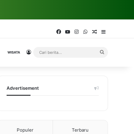
Facebook
YouTube
Instagram
WhatsApp
Random Article
Sidebar
Log In
Cari
WISATA
berita...
Advertisement
Populer
Terbaru