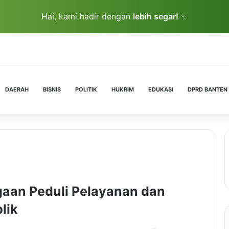
Hai, kami hadir dengan
lebih segar!
✨
DAERAH
BISNIS
POLITIK
HUKRIM
EDUKASI
DPRD BANTEN
gaan Peduli Pelayanan dan
lik