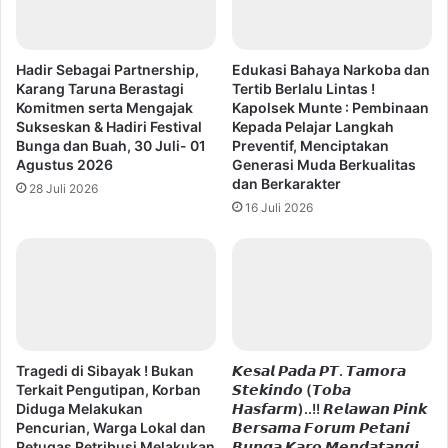
Hadir Sebagai Partnership,
Edukasi Bahaya Narkoba dan
Karang Taruna Berastagi
Tertib Berlalu Lintas !
Komitmen serta Mengajak
Kapolsek Munte : Pembinaan
Sukseskan & Hadiri Festival
Kepada Pelajar Langkah
Bunga dan Buah, 30 Juli- 01
Preventif, Menciptakan
Agustus 2026
Generasi Muda Berkualitas
dan Berkarakter
28 Juli 2026
16 Juli 2026
Tragedi di Sibayak ! Bukan
𝙆𝙚𝙨𝙖𝙡 𝙋𝙖𝙙𝙖 𝙋𝙏. 𝙏𝙖𝙢𝙤𝙧𝙖
Terkait Pengutipan, Korban
𝙎𝙩𝙚𝙠𝙞𝙣𝙙𝙤 (𝙏𝙤𝙗𝙖
Diduga Melakukan
𝙃𝙖𝙨𝙛𝙖𝙧𝙢)..!! 𝙍𝙚𝙡𝙖𝙬𝙖𝙣 𝙋𝙞𝙣𝙠
Pencurian, Warga Lokal dan
𝘽𝙚𝙧𝙨𝙖𝙢𝙖 𝙁𝙤𝙧𝙪𝙢 𝙋𝙚𝙩𝙖𝙣𝙞
Petugas Retribusi Melakukan
𝘽𝙪𝙣𝙜𝙖 𝙆𝙖𝙧𝙤 𝙈𝙚𝙣𝙙𝙖𝙩𝙖𝙣𝙜𝙞