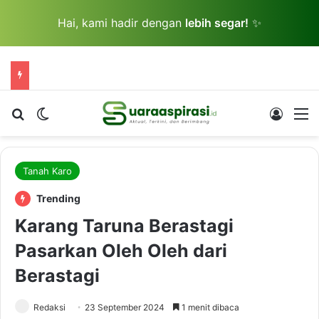
Hai, kami hadir dengan
lebih segar!
✨
Cari berita...
Switch skin
Log In
M
Tanah Karo
Trending
Karang Taruna Berastagi
Pasarkan Oleh Oleh dari
Berastagi
Redaksi
23 September 2024
1 menit dibaca