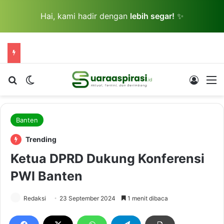
Hai, kami hadir dengan
lebih segar!
✨
Cari berita...
Switch skin
Log In
M
Banten
Trending
Ketua DPRD Dukung Konferensi
PWI Banten
Redaksi
23 September 2024
1 menit dibaca