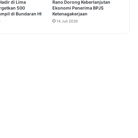
Hadir di Lima
Rano Dorong Keberlanjutan
argetkan 500
Ekonomi Penerima BPJS
mpil di Bundaran HI
Ketenagakerjaan
6
14 Juli 2026