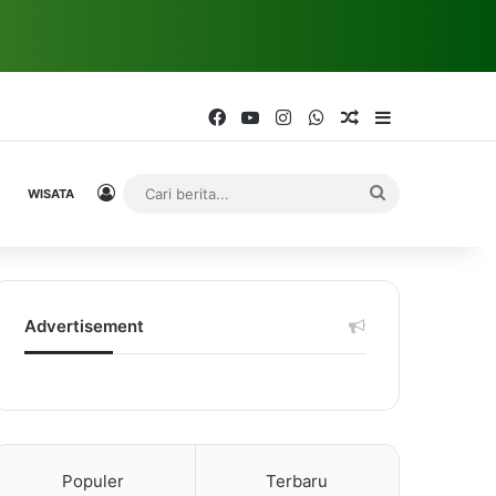
Facebook
YouTube
Instagram
WhatsApp
Random Article
Sidebar
Log In
Cari
WISATA
berita...
Advertisement
Populer
Terbaru