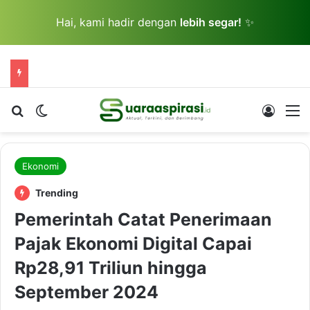
Hai, kami hadir dengan
lebih segar!
✨
Cari berita...
Switch skin
Log In
M
Ekonomi
Trending
Pemerintah Catat Penerimaan
Pajak Ekonomi Digital Capai
Rp28,91 Triliun hingga
September 2024