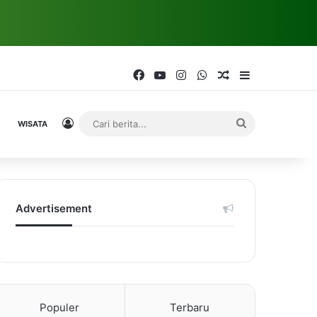
Facebook
YouTube
Instagram
WhatsApp
Random Article
Sidebar
Log In
Cari
WISATA
berita...
Advertisement
Populer
Terbaru