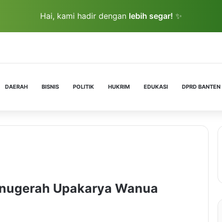
Hai, kami hadir dengan
lebih segar!
✨
DAERAH
BISNIS
POLITIK
HUKRIM
EDUKASI
DPRD BANTEN
 Anugerah Upakarya Wanua