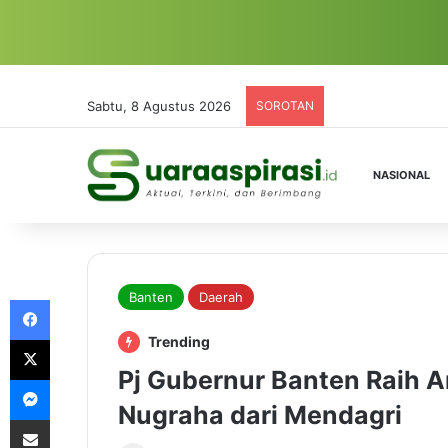
Sabtu, 8 Agustus 2026
SOROTAN
NASIONAL
Banten
Daerah
Facebook
X
Trending
Pj Gubernur Banten Raih
Messenger
Nugraha dari Mendagri
Share via Email