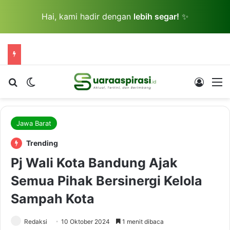
Hai, kami hadir dengan
lebih segar!
✨
Cari berita...
Switch skin
Log In
M
Jawa Barat
Trending
Pj Wali Kota Bandung Ajak
Semua Pihak Bersinergi Kelola
Sampah Kota
Redaksi
10 Oktober 2024
1 menit dibaca