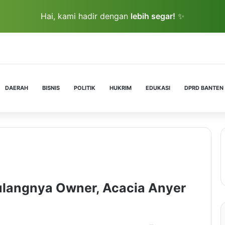
Hai, kami hadir dengan
lebih segar!
✨
DAERAH
BISNIS
POLITIK
HUKRIM
EDUKASI
DPRD BANTEN
langnya Owner, Acacia Anyer