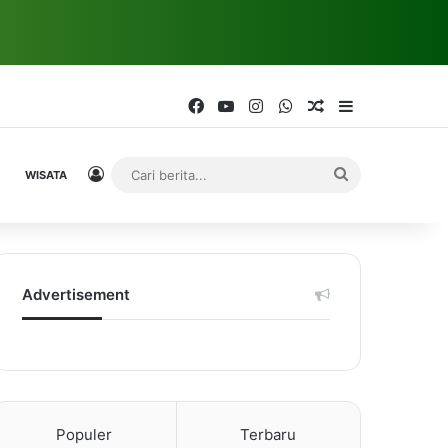
Facebook
YouTube
Instagram
WhatsApp
Random Article
Sidebar
Log In
Cari
WISATA
berita...
Advertisement
Populer
Terbaru