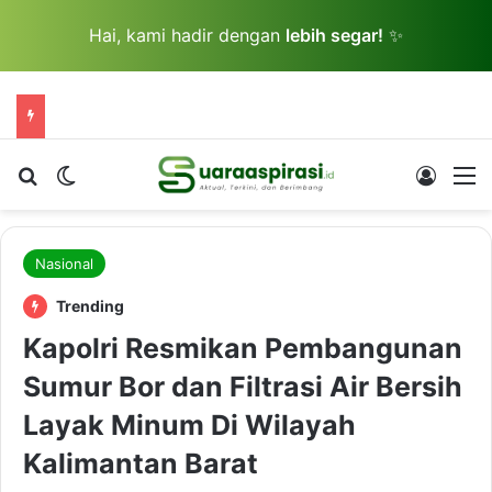
Hai, kami hadir dengan
lebih segar!
✨
Cari berita...
Switch skin
Log In
M
Nasional
Trending
Kapolri Resmikan Pembangunan
Sumur Bor dan Filtrasi Air Bersih
Layak Minum Di Wilayah
Kalimantan Barat