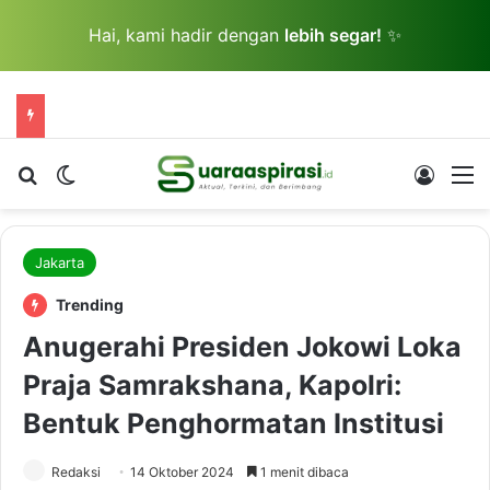
Hai, kami hadir dengan
lebih segar!
✨
Cari berita...
Switch skin
Log In
M
Jakarta
Trending
Anugerahi Presiden Jokowi Loka
Praja Samrakshana, Kapolri:
Bentuk Penghormatan Institusi
Redaksi
14 Oktober 2024
1 menit dibaca