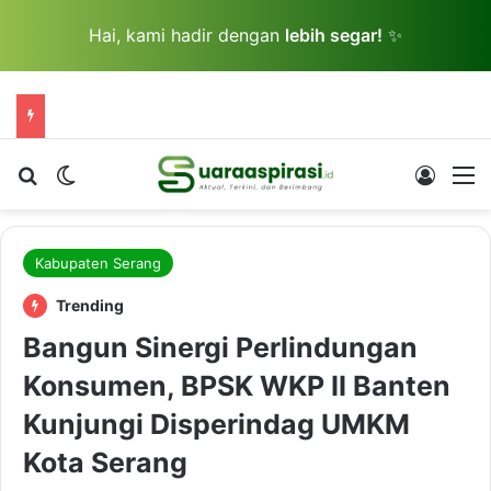
Hai, kami hadir dengan
lebih segar!
✨
Cari berita...
Switch skin
Log In
M
Kabupaten Serang
Trending
Bangun Sinergi Perlindungan
Konsumen, BPSK WKP II Banten
Kunjungi Disperindag UMKM
Kota Serang